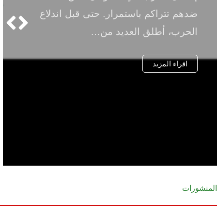
 باستمرار. حتى قبل اندلاع
وتستقصي أه
ق العديد من…
اقراء المزيد
لمنشورات