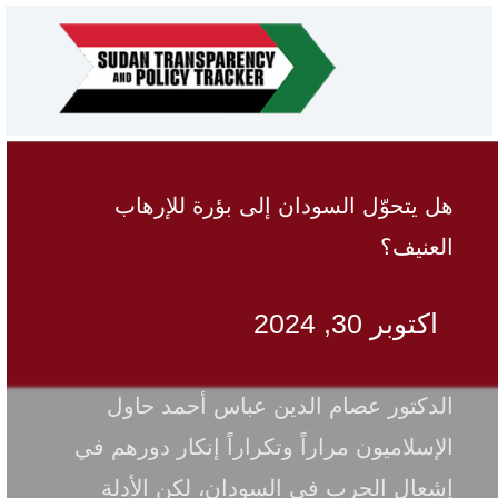
خطي
ى
محتوى
لسودان إلى بؤرة للإرهاب
نشرة مراقب
مايو 24, 2024
ما
ام الدين عباس أحمد حاول
السودان” ا
راراً وتكراراً إنكار دورهم في
السودان، وا
 في السودان، لكن الأدلة
بناء السلام 